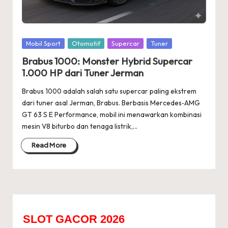
Posted
Mobil Sport
Otomotif
Supercar
Tuner
in
Brabus 1000: Monster Hybrid Supercar
1.000 HP dari Tuner Jerman
Brabus 1000 adalah salah satu supercar paling ekstrem
dari tuner asal Jerman, Brabus. Berbasis Mercedes‑AMG
GT 63 S E Performance, mobil ini menawarkan kombinasi
mesin V8 biturbo dan tenaga listrik,…
Read More
SLOT GACOR 2026