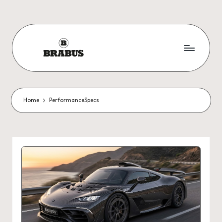
Skip
to
content
Home
PerformanceSpecs