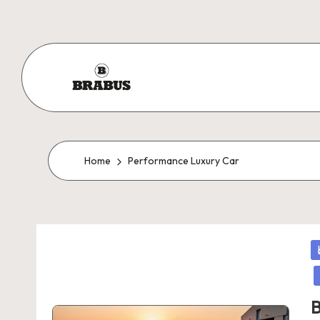
Skip
to
content
Home
Performance Luxury Car
P
in
B