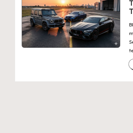
T
T
B
m
S
t