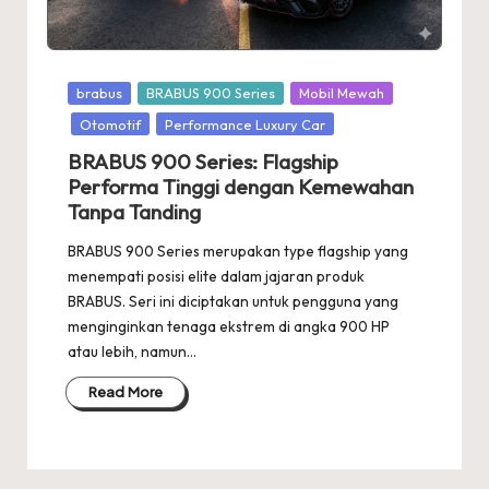
Posted
brabus
BRABUS 900 Series
Mobil Mewah
in
Otomotif
Performance Luxury Car
BRABUS 900 Series: Flagship
Performa Tinggi dengan Kemewahan
Tanpa Tanding
BRABUS 900 Series merupakan type flagship yang
menempati posisi elite dalam jajaran produk
BRABUS. Seri ini diciptakan untuk pengguna yang
menginginkan tenaga ekstrem di angka 900 HP
atau lebih, namun…
Read More