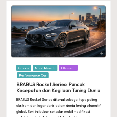
Posted
brabus
Mobil Mewah
Otomotif
in
Performance Car
BRABUS Rocket Series: Puncak
Kecepatan dan Kegilaan Tuning Dunia
BRABUS Rocket Series dikenal sebagai type paling
ekstrem dan legendaris dalam dunia tuning otomotif
global. Seri ini bukan sekadar mobil modifikasi,