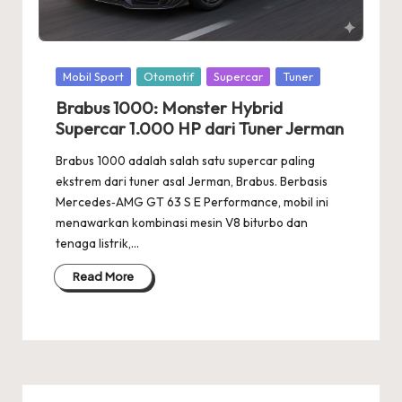
Posted
Mobil Sport
Otomotif
Supercar
Tuner
in
Brabus 1000: Monster Hybrid
Supercar 1.000 HP dari Tuner Jerman
Brabus 1000 adalah salah satu supercar paling
ekstrem dari tuner asal Jerman, Brabus. Berbasis
Mercedes‑AMG GT 63 S E Performance, mobil ini
menawarkan kombinasi mesin V8 biturbo dan
tenaga listrik,…
Read More