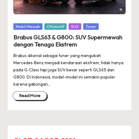
Posted
Mobil Mewah
Otomotif
SUV
Tuner
in
Brabus GLS63 & G800: SUV Supermewah
dengan Tenaga Ekstrem
Brabus dikenal sebagai tuner yang mengubah
Mercedes‑Benz menjadi kendaraan ekstrem, tidak hanya
pada G‑Class tapi juga SUV besar seperti GLS63 dan
G800. Di Indonesia, model-model ini semakin populer
karena gabungan…
Read More